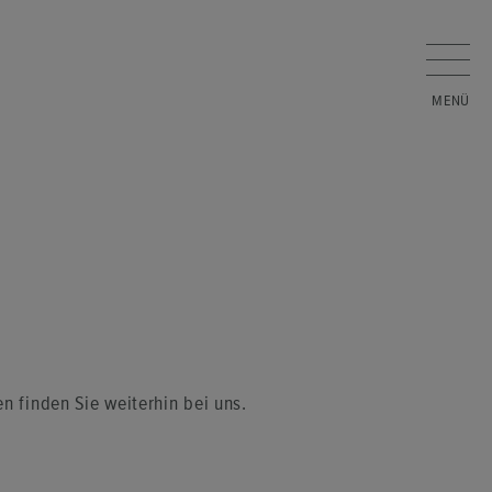
FI­LIA­LEN
JOBS
NEWS­LET­TER
ON­LINE­SHOP
n fin­den Sie wei­ter­hin bei uns.