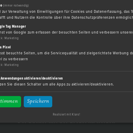
ro
(immer notwendig)
l zur Verwaltung von Einwilligungen für Cookies und Datenerfassung, das 
afft und Nutzern die Kontrolle über ihre Datenschutzpräferenzen ermöglich
gle Tag Manager
nst von Google zum erfassen der besuchten Seiten und verbessern unserer
ck
:
Marketing
a Pixel
asst besuchte Seiten, um die Servicequalität und zielgerichtete Werbung 
el zu verbessern
ck
:
Marketing
e Anwendungen aktivieren/deaktivieren
zen Sie diesen Schalter um alle Apps zu aktivieren/deaktivieren.
stimmen
Speichern
Realisiert mit Klaro!
Der Bä­cker mit der Bre­zel im Her­zen