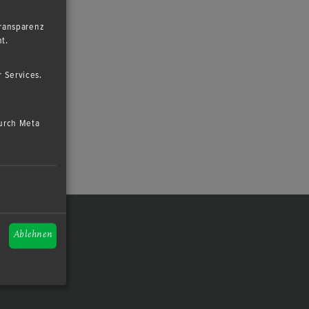
Transparenz
t.
 Services.
durch Meta
Ablehnen