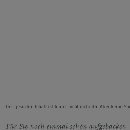
Der ge­such­te In­halt ist lei­der nicht mehr da. Aber keine Sor
Für Sie noch ein­mal schön auf­ge­ba­cken