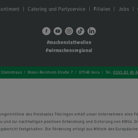
or­ti­ment
Ca­te­ring und Par­ty­ser­vice
Fi­lia­len
Jobs
#ma­chen­statt­wol­len
#wir­ma­chens­re­gio­nal
Stamm­haus | Maler-​Reinhold-Straße 7 | 07548 Gera | Tel.
0365.82 49 4
ngs­richt­li­nie des Frei­staa­tes Thü­rin­gen er­hält unser Un­ter­neh­men eine Fö
u und zur nach­hal­ti­gen po­si­ti­ven Ent­wick­lung und Si­che­rung von KMUs. Di
s­be­richt fest­ge­hal­ten. Die För­de­rung er­folgt aus Mit­teln des Eu­ro­päi­sche