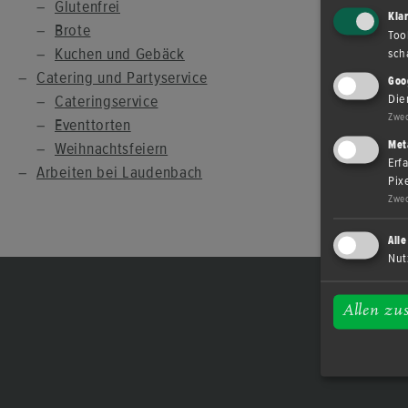
Glu­ten­frei
Kla
Brote
Too
Ku­chen und Ge­bäck
sch
Ca­te­ring und Par­ty­ser­vice
Goo
Ca­te­ringser­vice
Die
Zwe
Event­tor­ten
Met
Weih­nachts­fei­ern
Erf
Ar­bei­ten bei Lau­den­bach
Pix
Zwe
All
Nut
Allen zu