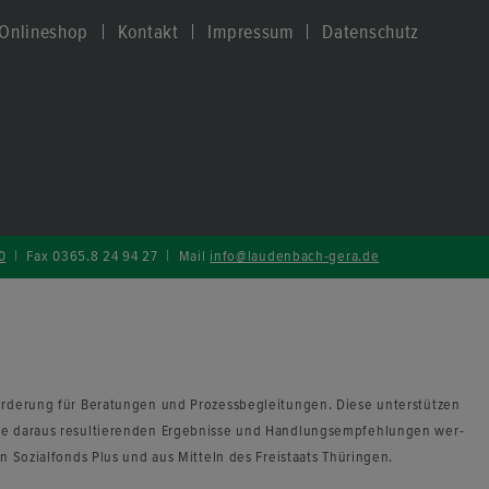
On­line­shop
Kon­takt
Im­pres­sum
Da­ten­schutz
0
| Fax 0365.8 24 94 27 | Mail
info
@
laudenbach-​gera
.
de
r­de­rung für Be­ra­tun­gen und Pro­zess­be­glei­tun­gen. Diese un­ter­stüt­zen
e dar­aus re­sul­tie­ren­den Er­geb­nis­se und Hand­lungs­emp­feh­lun­gen wer­
n So­zi­al­fonds Plus und aus Mit­teln des Frei­staats Thü­rin­gen.