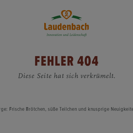
FEH­LER 404
Diese Seite hat sich ver­krü­melt.
ge: Fri­sche Bröt­chen, süße Teil­chen und knusp­ri­ge Neu­ig­kei­te