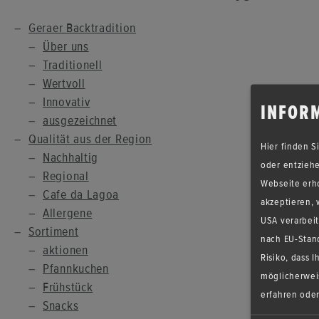
Ge­ra­er Back­tra­di­ti­on
Über uns
Tra­di­tio­nell
Wert­voll
In­no­va­tiv
INFORM
aus­ge­zeich­net
Qua­li­tät aus der Re­gi­on
Hier finden 
Nach­hal­tig
oder entziehe
Re­gio­nal
Webseite erh
Cafe da Lagoa
akzeptieren, w
All­er­ge­ne
USA verarbei
Sor­ti­ment
nach EU-Stan
ak­tio­nen
Risiko, dass
Pfann­ku­chen
möglicherwei
Früh­stück
erfahren oder
Snacks