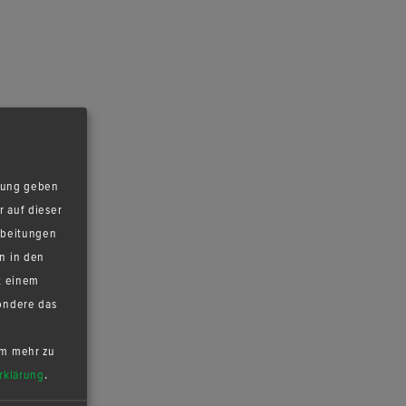
mmung geben
 auf dieser
rbeitungen
en in den
t einem
ondere das
m mehr zu
rklärung
.