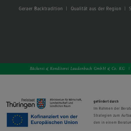
Ge­ra­er Back­tra­di­ti­on
Qua­li­tät aus der Re­gi­on
S
| 
Bä­cke­rei & Kon­di­to­rei Lau­den­bach GmbH & Co. KG
ge­för­dert durch
Im Rah­men der Be­ra­tu
Stra­te­gien zum Auf­ba
den in einem Be­ra­tung