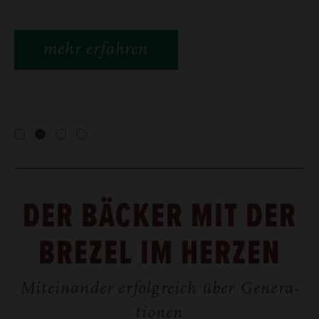
mehr erfahren
DER BÄ­CKER MIT DER
BRE­ZEL IM HER­ZEN
Mit­ein­an­der er­folg­reich über Ge­nera­
tio­nen