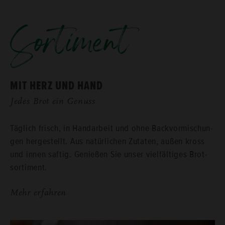
Sor­ti­ment
MIT HERZ UND HAND
Jedes Brot ein Ge­nuss
Täg­lich frisch, in Hand­ar­beit und ohne Back­vor­mi­schun­
gen her­ge­stellt. Aus na­tür­li­chen Zu­ta­ten, außen kross
und innen saf­tig. Ge­nie­ßen Sie unser viel­fäl­ti­ges Brot­
sor­ti­ment.
Mehr er­fah­ren