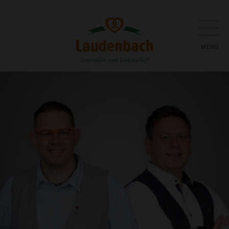
FI­LIA­LEN
JOBS
NEWS­LET­TER
ON­LINE­SHOP