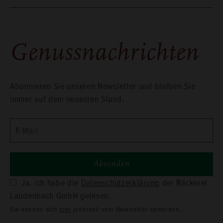
Ge­nuss­nach­rich­ten
Abon­nie­ren Sie un­se­ren News­let­ter und blei­ben Sie
immer auf dem neu­es­ten Stand.
Ja, ich habe die
Datenschutzerklärung
der Bäckerei
Laudenbach GmbH gelesen.
Sie kön­nen sich
hier
je­der­zeit vom News­let­ter ab­mel­den.