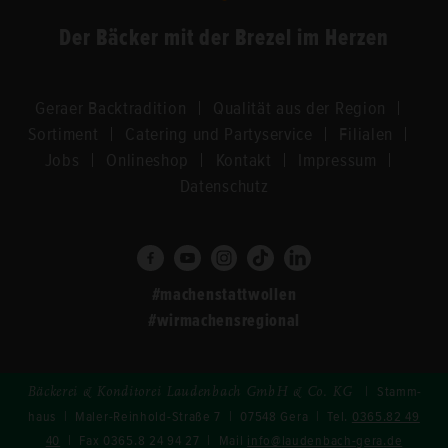
Der Bä­cker mit der Bre­zel im Her­zen
Ge­ra­er Back­tra­di­ti­on
Qua­li­tät aus der Re­gi­on
Sor­ti­ment
Ca­te­ring und Par­ty­ser­vice
Fi­lia­len
Jobs
On­line­shop
Kon­takt
Im­pres­sum
Da­ten­schutz
#ma­chen­statt­wol­len
#wir­ma­chens­re­gio­nal
| Stamm­
Bä­cke­rei & Kon­di­to­rei Lau­den­bach GmbH & Co. KG
haus | Maler-​Reinhold-Straße 7 | 07548 Gera | Tel.
0365.82 49
40
| Fax 0365.8 24 94 27 | Mail
info
@
laudenbach-​gera
.
de