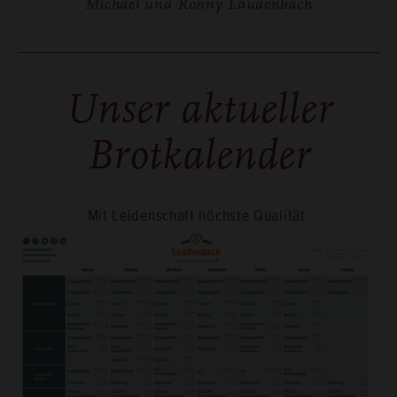
Mi­cha­el und Ronny Lau­den­bach
Unser ak­tu­el­ler
Brot­ka­len­der
Mit Lei­den­schaft höchs­te Qua­li­tät