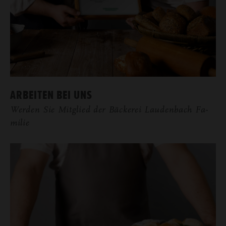
AR­BEI­TEN BEI UNS
Wer­den Sie Mit­glied der Bä­cke­rei Lau­den­bach Fa­
mi­lie