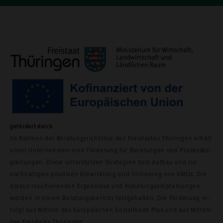
ge­för­dert durch
Im Rah­men der Be­ra­tungs­richt­li­nie des Frei­staa­tes Thü­rin­gen er­hält
unser Un­ter­neh­men eine För­de­rung für Be­ra­tun­gen und Pro­zess­be­
glei­tun­gen. Diese un­ter­stüt­zen Stra­te­gien zum Auf­bau und zur
nach­hal­ti­gen po­si­ti­ven Ent­wick­lung und Si­che­rung von KMUs. Die
dar­aus re­sul­tie­ren­den Er­geb­nis­se und Hand­lungs­emp­feh­lun­gen
wer­den in einem Be­ra­tungs­be­richt fest­ge­hal­ten. Die För­de­rung er­
folgt aus Mit­teln des Eu­ro­päi­schen So­zi­al­fonds Plus und aus Mit­teln
des Frei­staats Thü­rin­gen.