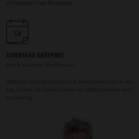
stücks­snacks zum Mit­neh­men.
SONN­TAGS GE­ÖFF­NET
Frisch auch am Wo­chen­en­de
Duf­ten­de Sonn­tags­bröt­chen für einen guten Start in den
Tag. Fin­den Sie un­se­re Fi­lia­len mit Öff­nungs­zei­ten auch
am Sonn­tag.