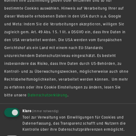
können Ihre Zustimmung geben oder entziehen und so nur
bestimmte Cookies auswählen. Hinweis auf Verarbeitung Ihrer auf
dieser Webseite erhobenen Daten in den USA durch u.a. Google
SICHERN SIE SICH
und Meta: Indem Sie die Verarbeitungen akzeptieren, willigen Sie
zugleich gem. Art. 49 Abs. 1 S. 1 lit. a DSGVO ein, dass Ihre Daten in
JETZT 10% RABATT
den USA verarbeitet werden. Die USA werden vom Europäischen
Gerichtshof als ein Land mit einem nach EU-Standards
auf Ihre nächste Bestellung in
unzureichendem Datenschutzniveau eingeschätzt. Es besteht
insbesondere das Risiko, dass Ihre Daten durch US-Behörden, zu
unserem Onlineshop
Kontroll- und zu Überwachungszwecken, möglicherweise auch ohne
Rechtsbehelfsmöglichkeiten, verarbeitet werden können.
Um mehr
Abonnieren Sie jetzt unseren Newsletter und
zu erfahren oder ihre Cookie Einstellungen zu ändern, lesen Sie
verpassen Sie keine Neuigkeiten der Bäckerei,
bitte unsere
Datenschutzerklärung
.
unsere Aktionen und exklusive Rabatte.
Registrieren Sie sich jetzt mit Ihrer E-Mail Adresse
Klaro
QUA­LI­TÄT AUS DER RE­GI­ON
(immer notwendig)
für unsere kostenlosen Genussnachrichten der
Tool zur Verwaltung von Einwilligungen für Cookies und
#wir­ma­chens­re­gio­nal
Datenerfassung, das Transparenz schafft und Nutzern die
Bäckerei Laudenbach.
Kontrolle über ihre Datenschutzpräferenzen ermöglicht.