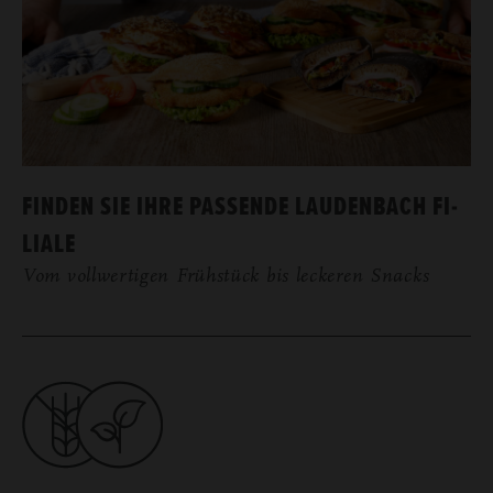
FIN­DEN SIE IHRE PAS­SEN­DE LAU­DEN­BACH FI­
LIA­LE
Vom voll­wer­ti­gen Früh­stück bis le­cke­ren Snacks