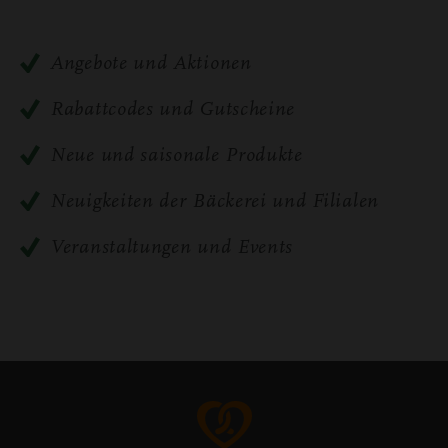
An­ge­bo­te und Ak­tio­nen
Ra­batt­codes und Gut­schei­ne
Neue und sai­so­na­le Pro­duk­te
Neu­ig­kei­ten der Bä­cke­rei und Fi­lia­len
Ver­an­stal­tun­gen und Events