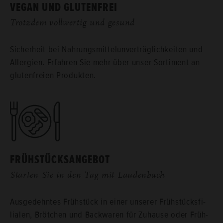
VEGAN UND GLU­TEN­FREI
Trotz­dem voll­wer­tig und ge­sund
Si­cher­heit bei Nah­rungs­mit­te­lun­ver­träg­lich­kei­ten und
All­er­gien. Er­fah­ren Sie mehr über unser Sor­ti­ment an
glu­ten­frei­en Pro­duk­ten.
FRÜH­STÜCKS­AN­GE­BOT
Star­ten Sie in den Tag mit Lau­den­bach
Aus­ge­dehn­tes Früh­stück in einer un­se­rer Früh­stücks­fi­
lia­len, Bröt­chen und Back­wa­ren für Zu­hau­se oder Früh­