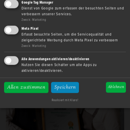
Google Tag Manager
Abonnieren Sie unseren Newsletter und bleiben
Dienst von Google zum erfassen der besuchten Seiten und
Sie immer auf dem neuesten Stand.
verbessern unserer Services.
Tra­di­tio­nell, Wert­
Zweck
:
Marketing
Meta Pixel
voll, In­no­va­tiv
Erfasst besuchte Seiten, um die Servicequalität und
zielgerichtete Werbung durch Meta Pixel zu verbessern
Zweck
:
Marketing
Mit Lei­den­schaft höchs­te Qua­li­tät
Ja, ich habe die
Datenschutzerklärung
der
Alle Anwendungen aktivieren/deaktivieren
Nutzen Sie diesen Schalter um alle Apps zu
Bäckerei Laudenbach GmbH gelesen.
aktivieren/deaktivieren.
Sie können sich
hier
jederzeit vom Newsletter abmelden.
Allen zustimmen
Speichern
Ablehnen
Realisiert mit Klaro!