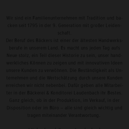
Wir sind ein Fa­mi­li­en­un­ter­neh­men mit Tra­di­ti­on und ba­
cken seit 1795 in der 9. Ge­nera­ti­on mit gro­ßer Lei­den­
schaft.
Der Beruf des Bä­ckers ist einer der äl­tes­ten Hand­werks­
be­ru­fe in un­se­rem Land. Es macht uns jeden Tag aufs
Neue stolz, ein Teil die­ser His­to­rie zu sein, unser hand­
werk­li­ches Kön­nen zu zei­gen und mit in­no­va­ti­ven Ideen
un­se­re Kun­den zu ver­wöh­nen. Die Be­stän­dig­keit als Un­
ter­neh­men und die Wert­schät­zung durch un­se­re Kun­den
er­rei­chen wir nicht ne­ben­bei. Dafür geben alle Mit­ar­bei­
ter in der Bä­cke­rei & Kon­di­to­rei Lau­den­bach ihr Bes­tes.
Ganz gleich, ob in der Pro­duk­ti­on, im Ver­kauf, in der
Dis­po­si­ti­on oder im Büro – alle sind gleich wich­tig und
tra­gen mit­ein­an­der Ver­ant­wor­tung.