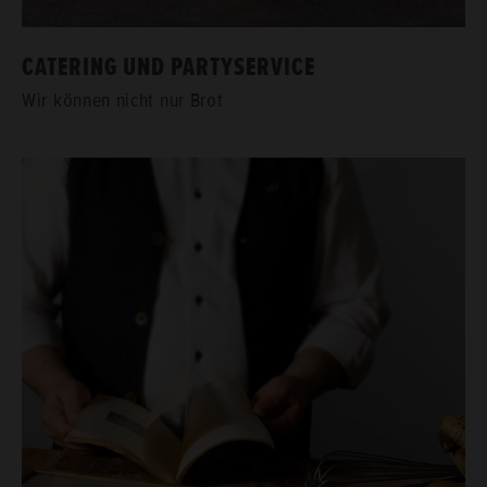
CA­TE­RING UND PAR­TY­SER­VICE
Wir kön­nen nicht nur Brot