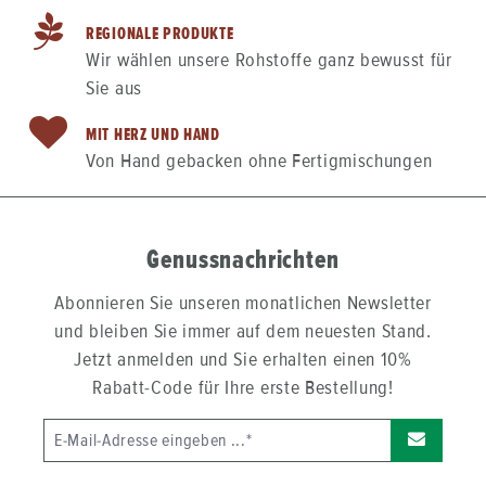
Nussnougat, MuskatGebrauchsanweisung:Vor dem
Verzehr aus der Packung entnehmen und den Stollen
REGIONALE PRODUKTE
kurz ziehen lassen.Kühl und trocken lagern. -
Wir wählen unsere Rohstoffe ganz bewusst für
Sie aus
MIT HERZ UND HAND
Von Hand gebacken ohne Fertigmischungen
Genussnachrichten
Abonnieren Sie unseren monatlichen Newsletter
und bleiben Sie immer auf dem neuesten Stand.
Jetzt anmelden und Sie erhalten einen 10%
Rabatt-Code für Ihre erste Bestellung!