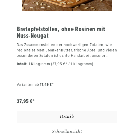
Bratapfelstollen, ohne Rosinen mit
Nuss-Nougat
Das Zusammenstellen der hochwertigen Zutaten, wie
regionales Mehl, Markenbutter, frische Äpfel und vielen
besonderen Zutaten ist echte Handarbeit unserer
Bäckermeister. Genauso wie das Kneten des
Inhalt:
1 Kilogramm (37,95 €* / 1 Kilogramm)
Stollenteiges und seine Ruhezeit. Unser
Bratapfelstollen wird nach dem Backen mit Nougat
überzogen. Beim Anschneiden ist unser Thüringer
Bratapfelstollen aus dem Hause Laudenbach saftig,
Varianten ab
17,49 €*
köstlich, aromatisch und hat einen unverwechselbaren
Geschmack. Viel Liebe beim Backen sowie Ehrfurcht vor
den hochwertigen Zutaten machen ihn zu einem
37,95 €*
besonderen Geschmackserlebnis. Für unsere Kunden
nur das Beste! Der Bratapfelstollen mit frischen
Äpfeln, Pudding und Persipanfüllung, täglich frisch
Details
gebacken in unserer kleinen Backstube im
thüringischen Gera KEIN Industrieprodukt Nur mit
besten Zutaten in hoher Qualität: feinstes Mehl, Äpfel
Schnellansicht