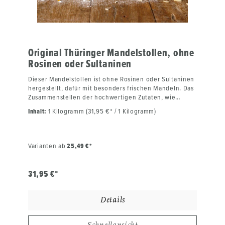
Vanillearoma, Rumaroma, Zimt, Muskat, Quark,
Kirschsaft und Walnüsse Gebrauchsanweisung:Vor dem
Verzehr aus der Packung entnehmen und den Stollen
kurz ziehen lassen.Kühl und trocken lagern.
Original Thüringer Mandelstollen, ohne
Rosinen oder Sultaninen
Dieser Mandelstollen ist ohne Rosinen oder Sultaninen
hergestellt, dafür mit besonders frischen Mandeln. Das
Zusammenstellen der hochwertigen Zutaten, wie
regionales Mehl, Markenbutter, eingelegte Mandeln
Inhalt:
1 Kilogramm (31,95 €* / 1 Kilogramm)
und vielen besonderen Zutaten ist echte Handarbeit
unserer Bäckermeister. Genauso wie das Kneten des
Stollenteiges und seine Ruhezeit. Nach langer
Backtradition wird der Christstollen nach dem Backen
Varianten ab
25,49 €*
gebuttert, um die Haltbarkeit zu verlängern. Der
Stollen schmeckt noch besser, je länger man ihn lagert.
Beim Anschneiden ist unser Thüringer
31,95 €*
Weihnachtsstollen mit Mandeln aus dem Hause
Laudenbach saftig, köstlich, aromatisch und hat einen
unverwechselbaren Geschmack. Viel Liebe beim
Details
Backen sowie Ehrfurcht vor den hochwertigen Zutaten
machen ihn zu einem besonderen Geschmackserlebnis.
Für unsere Kunden nur das Beste! Der feine