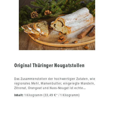
lieben (genauso wie die Sachsen) unseren
traditionellen Weihnachtsstollen.
Inhaltsstoffe/Zutaten:Weizenmehl, Butter, Mandeln,
Zucker, Orangeat, Zitronat, Hefe, Salz, Rum, Gewürze
Gebrauchsanweisung:Vor dem Verzehr aus der Packung
entnehmen und den Stollen kurz ziehen lassen.Kühl
und trocken lagern.
Original Thüringer Nougatstollen
Das Zusammenstellen der hochwertigen Zutaten, wie
regionales Mehl, Markenbutter, eingelegte Mandeln,
Zitronat, Orangeat und Nuss-Nougat ist echte
Handarbeit unserer Bäckermeister. Genauso wie das
Inhalt:
1 Kilogramm (33,49 €* / 1 Kilogramm)
Kneten des Stollenteiges und seine Ruhezeit. Nach
langer Backtradition wird der Nougatstollen nach dem
Backen gebuttert, um die Haltbarkeit zu verlängern.
Der Stollen schmeckt noch besser, je länger man ihn