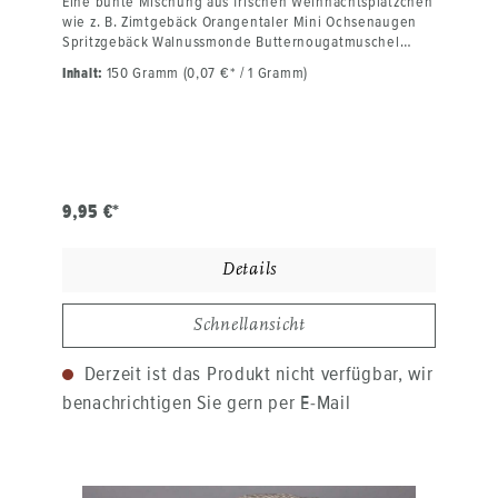
Eine bunte Mischung aus frischen Weihnachtsplätzchen
wie z. B. Zimtgebäck Orangentaler Mini Ochsenaugen
Spritzgebäck Walnussmonde Butternougatmuschel
Ausgestochenes Teegebäck Vanillekipfel und anderes
Inhalt:
150 Gramm
(0,07 €* / 1 Gramm)
tolles handgemachtes Gebäck. Frisch gebacken in
unserer kleinen Backstube im thüringischen Gera. Nur
mit besten Zutaten in hoher Qualität, KEIN
Industrieprodukt.
9,95 €*
Details
Schnellansicht
Derzeit ist das Produkt nicht verfügbar, wir
benachrichtigen Sie gern per E-Mail