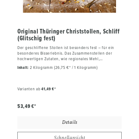
MuskatGebrauchsanweisung:Vor dem Verzehr aus der
Packung entnehmen und den Stollen kurz ziehen
lassen.Kühl und trocken lagern.
Original Thüringer Christstollen, Schliff
(Glitschig fest)
Der geschliffene Stollen ist besonders fest – für ein
besonderes Bisserlebnis. Das Zusammenstellen der
hochwertigen Zutaten, wie regionales Mehl,
Markenbutter, eingelegte Mandeln und Rosinen,
Inhalt:
2 Kilogramm
(26,75 €* / 1 Kilogramm)
Zitronat und Orangeat ist echte Handarbeit unserer
Bäckermeister. Genauso wie das Kneten des
Stollenteiges und seine Ruhezeit. Nach langer
Backtradition wird der Christstollen nach dem Backen
Varianten ab
41,49 €*
gebuttert, um die Haltbarkeit zu verlängern. Der
Stollen schmeckt noch besser, je länger man ihn lagert.
Beim Anschneiden ist unser Thüringer
53,49 €*
Weihnachtsstollen mit Schliff aus dem Hause
Laudenbach saftig, köstlich, aromatisch und hat einen
unverwechselbaren Geschmack. Viel Liebe beim
Details
Backen sowie Ehrfurcht vor den hochwertigen Zutaten
machen ihn zu einem besonderen Geschmackserlebnis.
Für unsere Kunden nur das Beste! Der Klassiker der
Schnellansicht