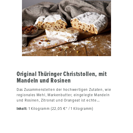
Original Thüringer Christstollen, mit
Mandeln und Rosinen
Das Zusammenstellen der hochwertigen Zutaten, wie
regionales Mehl, Markenbutter, eingelegte Mandeln
und Rosinen, Zitronat und Orangeat ist echte
Handarbeit unserer Bäckermeister. Genauso wie das
Inhalt:
1 Kilogramm (22,05 €* / 1 Kilogramm)
Kneten des Stollenteiges und seine Ruhezeit. Nach
langer Backtradition wird der Christstollen nach dem
Backen gebuttert, um die Haltbarkeit zu verlängern.
Der Stollen schmeckt noch besser, je länger man ihn
lagert. Beim Anschneiden ist unser Thüringer