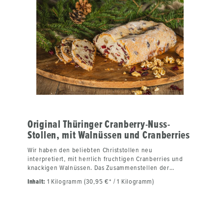
Inhaltsstoffe/Zutaten:Stollenmehl Typ 405, Zucker,
Hefe, Wasser, Butter, Salz, Mandeln, Zitronat, Orangeat,
geriebene Zitronenschale, Sultaninen, Rum,
Butterschmalz, Margarine, Bittermandel, Vanillearoma,
Quark, Muskat Gebrauchsanweisung:Vor dem Verzehr
aus der Packung entnehmen und den Stollen kurz
ziehen lassen.Kühl und trocken lagern.
Original Thüringer Cranberry-Nuss-
Stollen, mit Walnüssen und Cranberries
Wir haben den beliebten Christstollen neu
interpretiert, mit herrlich fruchtigen Cranberries und
knackigen Walnüssen. Das Zusammenstellen der
hochwertigen Zutaten, wie regionales Mehl,
Inhalt:
1 Kilogramm (30,95 €* / 1 Kilogramm)
Markenbutter, Cranberries und Walnüsse ist echte
Handarbeit unserer Bäckermeister. Genauso wie das
Kneten des Stollenteiges und seine Ruhezeit. Nach
langer Backtradition wird der Christstollen nach dem